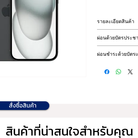
รายละเอียดสินค้า
รายละเอียดสินค้า
ผ่อนด้วยบัตรประช
หน้าจอ
 : 6.1นิ้ว 
ชิป
 : A16 Bionic
ผ่อนด้วยบัตรประชา
ผ่อนชำระด้วยบัตร
ความจุ
 : 125GB
กล้องหน้า
 : 12MP
ผ่อนชำระด้วยบัตร
กล้องกลัง
 :  48MP
บัตรเครดิตยูโอบี
แบตเตอรี่
 : ชมวีดีโ
6,10 เดือน      
ต่อเนื่อง 80 ชั่วโมง 
บัตรเครดิตกสิกร
6,10 เดือน      
บัตรเครดิตธนา
สั่งซื้อสินค้า
 6,10 เดือน
บัตรเครดิต เฟิร
 6,10,15,24
สินค้าที่น่าสนใจสำหรับคุณ
บัตรเครดิตกรุงศร