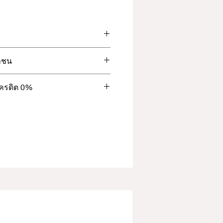
าชน
Super Retina XDR OLED
ชน สูงสุด 18เดือน
เครดิต 0%
เครดิต 0%
 +12MP (Ultrawide)
                                            
อนานต่อเนื่อง 20 ชั่วโมง,ฟังเพลง
                
ไทย                                    
                  
คารกรุงเทพ                        
์สช้อยส์                                
 เดือน
ี                                          