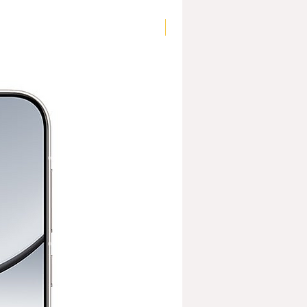
rdX และ SCB                    
Shock Price
                                        
                                          
                                       10 