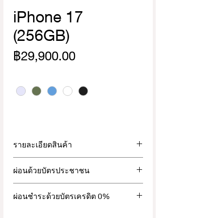
iPhone 17
(256GB)
ราคา
฿29,900.00
Color
*
รายละเอียดสินค้า
รายละเอียดสินค้า
ผ่อนด้วยบัตรประชาชน
หน้าจอ
 : 6.3นิ้ว Super Retina XDR 
OLED
ผ่อนด้วยบัตรประชาชน สูงสุด 18เดือน
ผ่อนชำระด้วยบัตรเครดิต 0%
ชิป
 : A19
ความจุ
 : 256GB
ผ่อนชำระด้วยบัตรเครดิต 0%