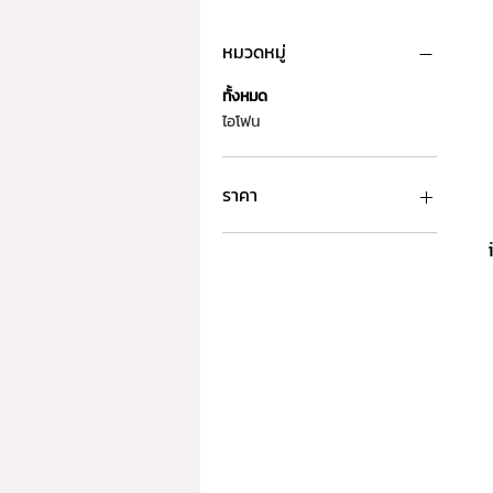
หมวดหมู่
ทั้งหมด
ไอโฟน
ราคา
฿24,100
฿56,900